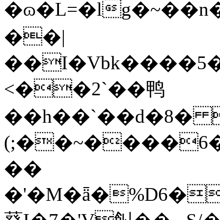
�ɷ�L=�lg�~��n�
��|
��I�Vbk����5�
<��2`��鸭
��h��`��d�8� 
(;��~����6�[�+���Y�����פM�d�4��
��
�'�M�ǟ�%D6��ݥ��KO6�bå��b̍�kWO��ռ8�c��}x�È��XNū���%+��Ľ�rU�