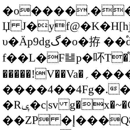
�o����.���Ìh.
Џ J�yf@�K�H[hj
υ�Ӓp9dgگ�o�拵 ��֠dkxP�x�F�I�E0�?
f��L�F䷵p�吥T�
�����!V��Va�؍�������~Y�;�1�Mr2
����4��4Fg�.
�Rݷ�c|sv g�x�~�CZ��_��9�fw���ʾ{xb�H��9��S�r85��B�-9yb=;�-F�Bm�Ud:ؽh�@�Sږ���j+��p����.��Sj
��ZP �إ���Q8��S����