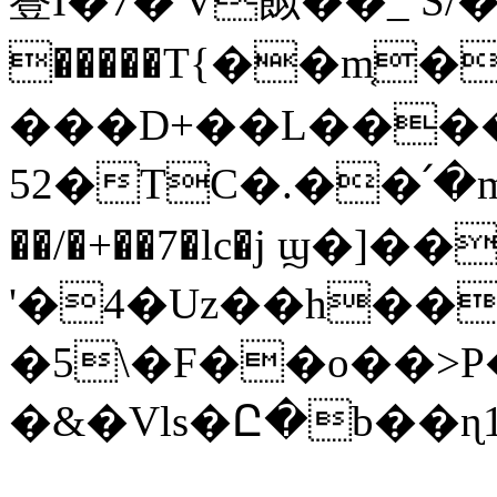
䔲I�7�'V䬮��_ S/����
�����T{��m͔�
���D+��L���
52�TC�.��՛�
��/�+��7�lc�j ϣ�]��
'�4�Uz��h��
�5\�F��o��>P