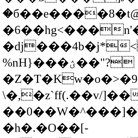
�б��e����8�t
�6��hg<���n'
�dj���4b�j*<��̛
%nH}���ؽ��"?
�Z�T�Kw�o�>�9
\�,�z`ff(.��v/]��� 
��0��W�^���]��
�h�.�O��[-