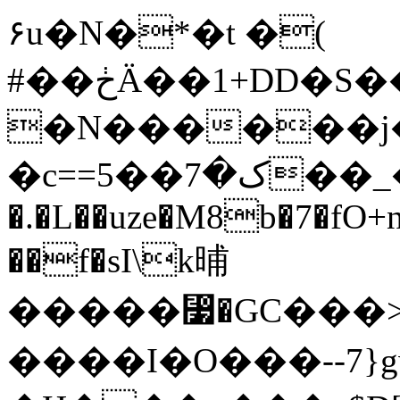
۶u�N�*�t �(
#��ڂӒ��1+DD�S������<WA�
�N������j�
�c==ک�7��5��_�Уa �!��
�.�L��uze�M8b�7�fO+n
��f�sI\k晡
�����⃷�GC���>
����I�O���--7