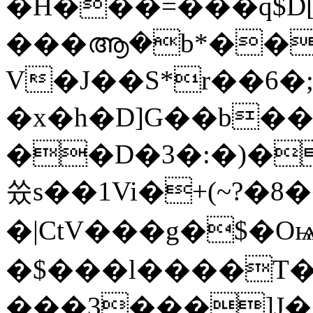
�H���=���q$D[
���ആ�b*����+���
V�J��S*r��6�
�x�h�D]G��b��
��D�3�:�)�
쓨s��1Vi�+(~?�8
�|CtV���g�$�O
�$���l����T�
���3���]J��(