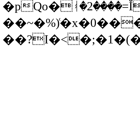
�pQo�ᚮ�2����=Ǐ�S�ݶ���P�d]%��� ;O���m�ħ�h�ud� M�
��~�%)͑�x�0��
��?I�<�;�1�(�