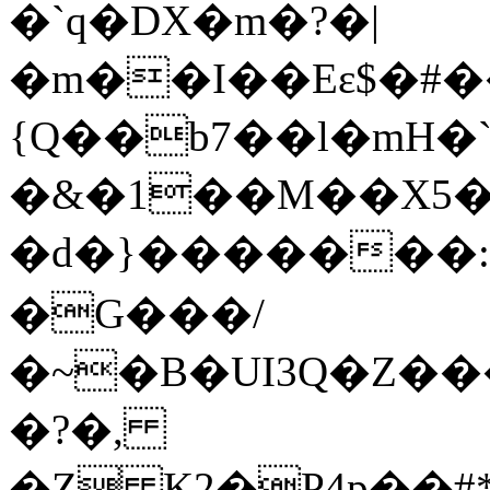
�`q�DX�m�?�|
�m��I��Eɛ$�#
{Q��b7��l�mH�
�&�1��M��X5�
�d�}�������
�G���/
�~�B�UI3Q�Z�
�?�,
�Z K2�P4p��#