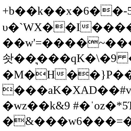
+b��k��x�6��-5�升l
υ�`WX��I����
��w'=����~���k
솻��͉� ��qK�\�9
�M�H��}P���
���aK�XAD��#vB��=!2�id�߿2 ^�\x
�wz��k&9 #�ˈoz�
�&���w6���=