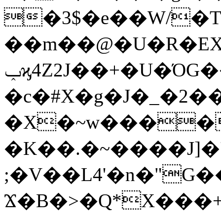
�3$�e��W/�T
��m��@�U�R�EX���
ݕϗ4Z2J��+�U�ΌG���|
�c�#X�g�Ј�_�2��
�X�~w����
�K��.�~����J]�'����
;�V��L4'�n�"G
Ϫ�B�>�Q*X���