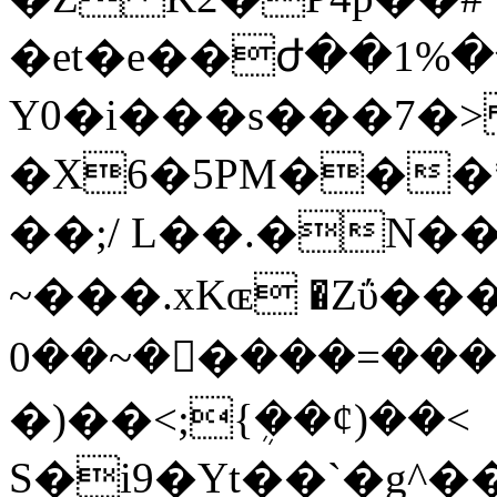
�et�e��ժ��1%�
Y0�i���s���7�
�X6�5PM���*���
��;/ L��.�N��g��6ݏ 
~���.xKɶ �Zΰ���6
����=����ْ�~��0�/#�Y�zSO�Aƴ�W��R�Y5r�
�)��<;{ܴ��¢)��<
S�i9�Yt��`�g^�