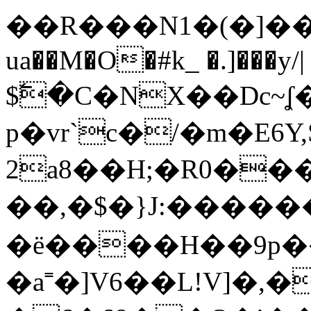
��R���N1�(�]���
ua��M�O�#k_ �.]���y/|
$߱�C�NX��Dc~
p�vr`c�/�m�E6Y
2a8��H;�R0��
��,�$�}J:�����
�ё����H��9p�
�a˭�]V6��L!V]�