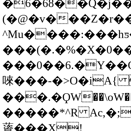
�6�68��Q�j��
(�@�v���Z�r�
^Mu����:���
���(�.�%�X�0��
���0��6.�Y�
唻���-�>O�iA{ 
���.�ϘW��\oW��{�ܝg�Pr�z�4��ъ����'PR����������
�����*^R Ac,�;
薋���X!