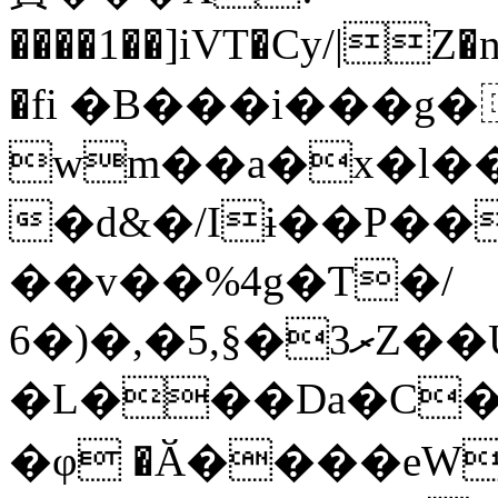
����1��]iVT�Cy/|Z
�fi �B���i���g�
wm��a�x�l�
�d&�/Iɨ��P��
��v��%4g�Ƭ�/
ރ3�§,5�,�(�6Z��U���ԇ�M�fO��XߓD���iJ�T��|
�L���Da�C�
�φ �Ӑ����eW