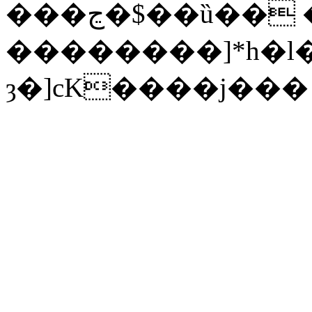
���ڃ�$��ȕ�� ���?71�.��-
��������]*h�l
ȝ�]cK����j���