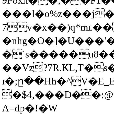
9P8xh��;��F1
���l�o%z���j���`�"��ތ��MK����i�t�oy�=R}c�5U{�%�E��[�����5��
7v�x��)q*mʟ��
�nhg�O�]�U���'�#�5��)T
�`s�����u8�
��Vz?7R.KL,T�s
ɪ�;ը��Hh�^V�E
�$4,���D��;
A=dp�!�W