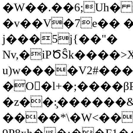
�W��.��6;Uһ� z
�v��V�7e�� �
j���5j{��"�
Nv,�iPԾŜk����>
u)w����V2#��
�O񭋴�l+�;����β
�z��:̧������&
����*\�W<���