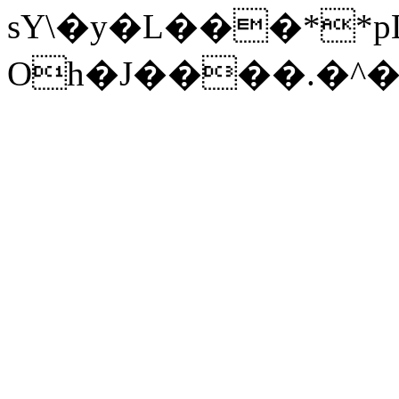
sY\�y�L���**pL:��
Oh�J����.�^