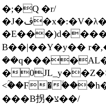
�;�Q �r/
�J�ڤ�x�:�V�λ���'�7�a�L2�q9��ySvDO�Hql
�E���)d����l�܌��uW�D
B��|��Y�y�� r�,
��q����AL�*
�0JL_y��Z�>
<ؒ��F�ۙ���h�A;�+�F����
���B拐�צ��/