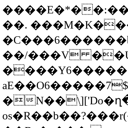
����E�*��:��
��. ���M�K��
�C���6������
��/���V ��U�J�?�ܖ
����Y6�����
aE��O6�����7$
�N��\ַ]['Do�
os�R��b��?���r