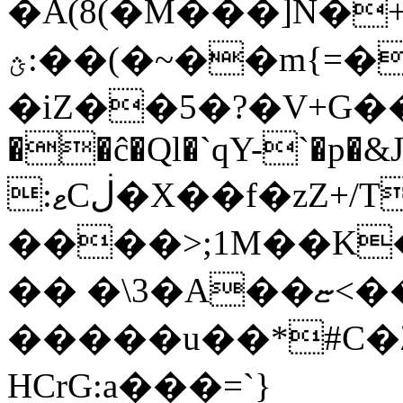
�A(8(�M���]N�+޵�ݪ���ފ������N�hq�F�#f���v���]�W�0�D"�b��<�pau���j
ؿ:��(�~��m{=��C���@��F
�iZ��5�?�V+G�
��ĉ�Ql�`qY-`�p�&
:ޱCڶ�X��f�zZ+/TX?�|
����>;1M��K�
�� �\3�A��ޏ<��L��_�(5� �o�\G�W
�����u��*#C�
HCrG:a���=`}