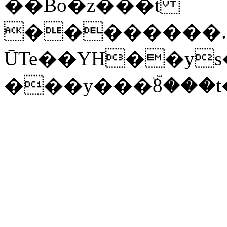
��Bo�z���t
��������.�
ŪTe��YH��ys
���y���ۜ8���t