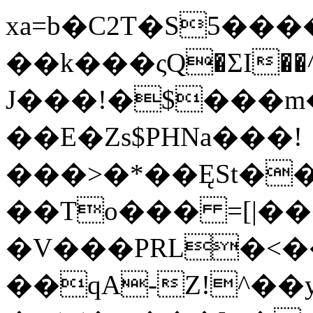
xa=b�C2T�S5�
��k���ςQ�ƩI��^>�z�i]��Z̓��U\\��
J���!�$���m
��E�Zs$PHNa���!
���>�*��ĘSt��y؎��Y�
��To��� =[|��
�V���PRL�<
��qA-Z!^��