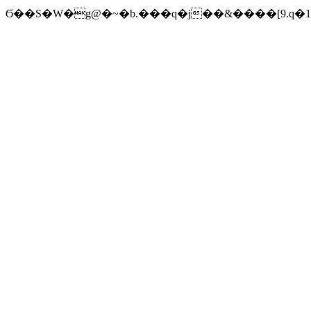
Ϭ��S�W�g@�~�b.���q�j��&����[9.q�