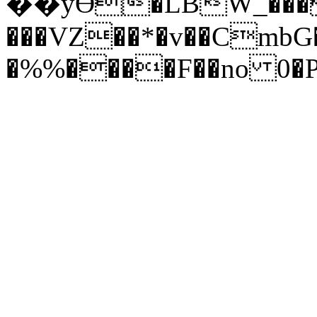
��yӪ�LBW_���
���VZ��*�v��CmbG�
�%%����F��no 0�P