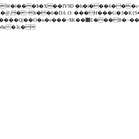
W�l���$�X��IY9D �h�i���6���c�
DA˓O: ���H���G�3�K{S�|���ڙ�x+�v�е媟ʀ7�.�R�d�g�
>�7������Q|��O�u�e���~$K��΀E���B�
8e�3c�