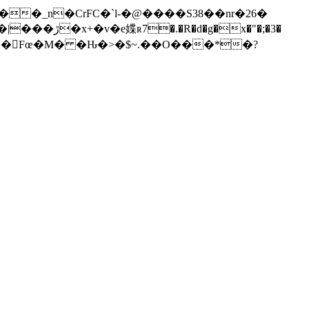
�_n�CrFC�`l-�@����S38��nr�26�
x�"�;�3�
~���񛽇Fœ�M� �Ԋ�>�$~.��O���*�?