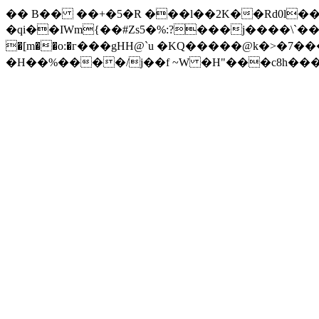
�� B�� ��+�5�R ���l��2K��Rd0l��
�qi��IWm{��#Zs5�%:?���j����\`���@,�=b��6�
�[m��o:�г���gHH@`u �KQ�����@k�
�H��%����/j��f ~W �H"���c8h���