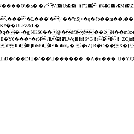
�P��I�/ϔ ʃ��Ռ�~�Ռ+�-
ɔ�{��6c�}L����p�q&5�]o��;w����۝w��p�� ���6�n���G*P��������~��<
#��ULFZ9(L�
*�(ύP/�,���'LWq�I�(�6*G �r���_ZOjn�7G�jG
hD�^��Dfً�^��\������=�A�n���_�YӅOyAR�