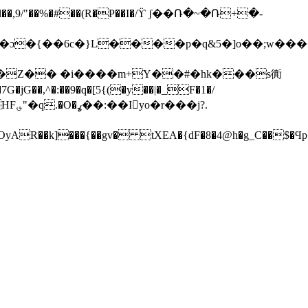
1�<�3� Yx���P�fTn�a�ݔ>I������P�B&ǞW�4 6Z�w�ܲ6��ʞ�ϳ.M5Ao���4�}x�kL�i��
��,^�:��9�q�[5{(�y��|�_F�1�/
�O�ߩ��:��Iyo�r���j?.
��3�����+��P�e�Ηx6���^�99�U�B ���9����b|q�?���7�j���]��v���Ý�q�#�ۍ�:|�(Z}B�O��X�{HF؈"�q.
�k]���{��gv� tXEA�{dF�8�4@h�g_C��$�Ϥp