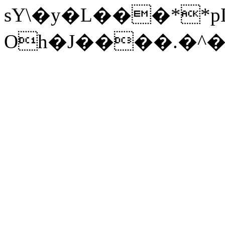
sY\�y�L���**pL:��
Oh�J����.�^