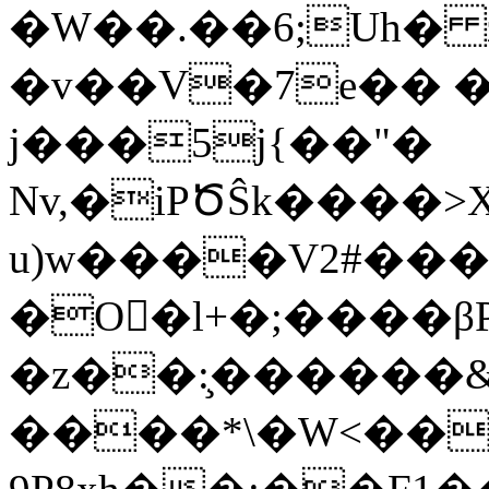
�W��.��6;Uһ� z
�v��V�7e�� �
j���5j{��"�
Nv,�iPԾŜk����>
u)w����V2#��
�O񭋴�l+�;����β
�z��:̧������&
����*\�W<���