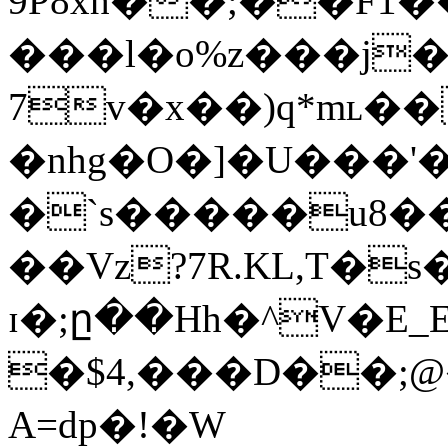
9P8xh��;��F1
���l�o%z���j���`�"��ތ��MK����i�t�oy�=R}c�5U{�%�E��[�����5��
7v�x��)q*mʟ��
�nhg�O�]�U���'�#�5��)T
�`s�����u8�
��Vz?7R.KL,T�s
ɪ�;ը��Hh�^V�E
�$4,���D��;
A=dp�!�W