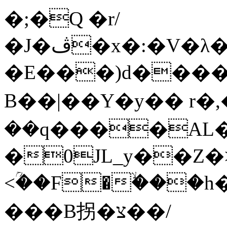
�;�Q �r/
�J�ڤ�x�:�V�λ���'�7�a�L2�q9��ySvDO�Hql
�E���)d����l�܌��uW�D
B��|��Y�y�� r�,
��q����AL�*
�0JL_y��Z�>
<ؒ��F�ۙ���h�A;�+�F����
���B拐�צ��/