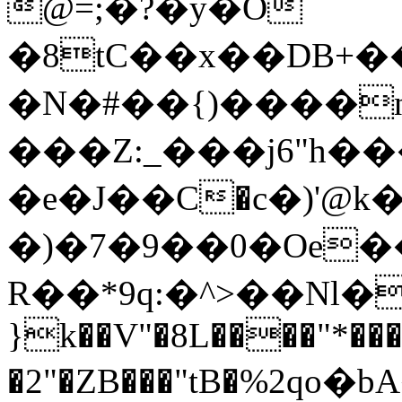
@=;�?�y�O
�8tC��x��DB+
�N�#��{)����n
���Z:_���j6"h�
�e�J��С�c�)'@
�)�7�9��0�Oe
���
R��*9q:�^>��Nl�
}k��V"�8L����"*��
�2"�ZB���"tB�%2ԛo