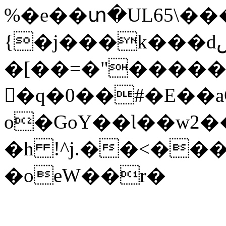
%�e��տ�UL65\�
{�j��
�k���dڞ�W��X|s����C��W'0N������%���T��:E�������P1RS=N�^��z�|=�}
�[��=�"�����9�IG�+)]M
�q�0��#�E��a
o�GoY��Ɩ��w2�
�h !^j.��<��
�oeW��r�