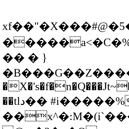
xf��"�X���#@�5��W#�#�
�����a<�C�%�
�� � }
�B���G��Z����y��
�X�'s�f�n�Q���Jt~
��tlد�� #i�����%����`����R��-
��x^�:M�(i`��