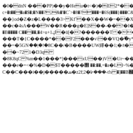
�I�dnN ���PP)��y�Heu�t<�)�E2*���h
c+�t���a�$�;�N��?,&�'�C`>�8�?���=�6S(���}���C&Д�7��&�{
��}od�Z�z�L����3> Kf`��X��W�=��Xf
��c�4sA���W��R���g�E]S��-��?�I��l��)J�v�8*4r��ث��FW9�xK2�9�RoAjC̚�ZG���^��?Y�^�.jq
�B���� C����,�4>u+1ڮ�ū[�?������T �� }< P�W�I(������K/�� z̜=� � Ǫ���P� %
���T�{C����*��F2���v\��VQ�߬�y*��./
��=�5GNަ��|�!�8C��/�B����UW縪��1;�
��~72 1�D3q
�8K8qC %m��1���*]���xU��)V�Ur~��
���e�=<�%�D�$T�����΢ ��:��,=�a�Ll
C��C���i��j�����ܣ�z2f;2�ᗁ��