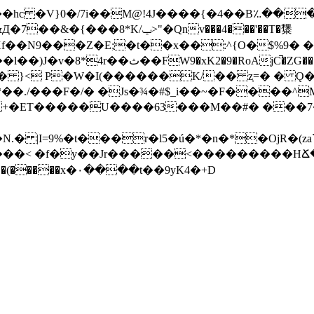
c �V}0�/7i��M@!4J����{�4��B؉���ԞT3
���8*K/ݕ>"�Qnv���4���'��T�䊬
��N9���Z�E;�t��x��:^{O�$%9� ��)
���_�"Ȃ�z��lT��'�B|��SbF���H�=��.|
���F�/� �Js�¾�#$_i��~�F����^M�~�@��
/t�+�ET�����U����63���M��#� ��
N.� |I=9%�t���r�l5�ú�*�n�*�OjR
~%���< �f�y��Jr�����<���������HՃ�
�-t!s �]��B԰�(�����x�۰����t��9yK4�+D