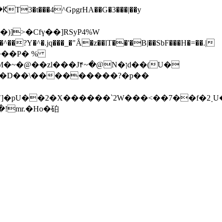
�t���4^GpgrHA��G�3���|��y
]>�Cfү��]RSyP4%W
zl���J۴~�@N�ןd��(U�
�7�D��\���������?�p��
�(za`]�pU��2�X������`2W���<��7��f�
!mr.�Ho�砶