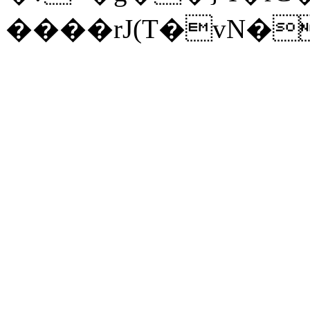
����rJ(T�vN�