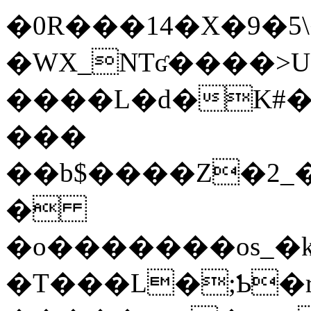
�0R���14�X�9�5
�WX_NTʛ����>U
����L�d�K#�
���
��b$����Z�2_�E�y��7��
�
�o�������os_�k
�T���L�;Ƅ�r