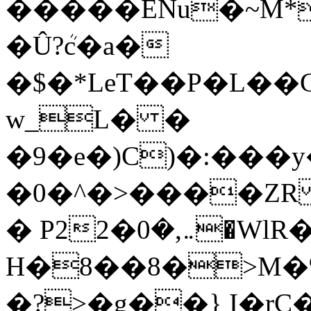
�����ENu�~M*4S�ccTv�6jd����
�Û?ܳc�a�
�$�*LeT��P�L�
w_L� �
�9�e�)C)�:���
�0�^�>����ZR
� P2܅,�0�2�WlR�t���=�/��g
H�8��8�>M�%�ݩ�w��k*Ӣ^
�?>�g��} I�rC�