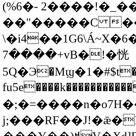
(%6�- 2����!�_��
��"�����C ��
\�i4��1G6\Á~X�6�@+f�
+����7vB�!�恍
5Q�Э�Mϣ�1�#$t�=
fu5e����k����������
�;�=����n�o7H��32���|zNߝ�
j;���RF��J!�ǣ�