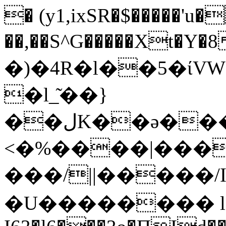
� (y1,ixSR�$�����'u
��,��S^G�����Xt�Y�8{J�/n
�)�4R�l��5�ίV
�l_͂��}
��لK��ə���0��{Q�˪�S��$���+�%�%���tZ;&D��97��÷��~
<�%����|����
���/||�����/
�U�������� l�