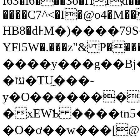
I63�l6���3o�ПId�
����C7^<�I�@o4�M
HB8�dͰM�)����79S��O�X\���6DU{�ܛ�k�+Z�x�����J�X��6
YFl5W�.���z"& P�
����y���g��Bj
�עז�TU̼���-
y�O�������
�xEWƄ ����tn5
�O�ơ��w���[@�hμvކq�y����g�ӛ&���ɹT���x