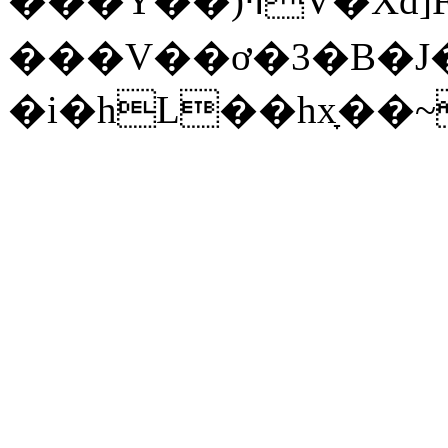
���Y��)ߞV�Xd]Fs��uj��� X�ݡB��P|
���V��ơ�3�B�
�i�hL��hxָ��~