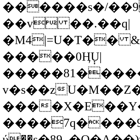
������s�/��
��v ��.��q|
�M4|=U�T�� 
�����0Ӊ݄U|
�����81�����\
v�s��zU�M��Z
����X�E��Y�
����7q����9E
ύ��s�89_�Q�A��