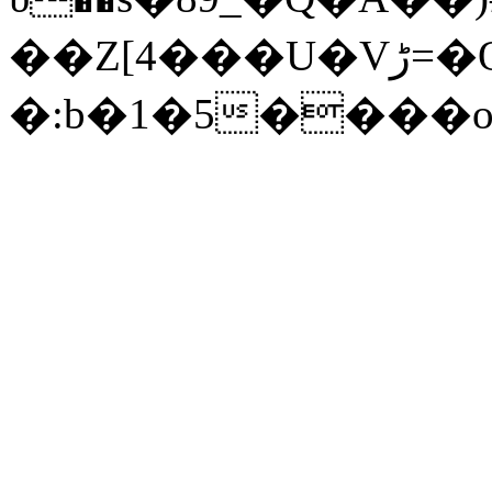
��Z[4���U�Vڑ=�Q*A����C���{����`#&�Sa1M�4�*�`���C�"�vv����;��w��m����[����^+��)
�:b�1�5����o