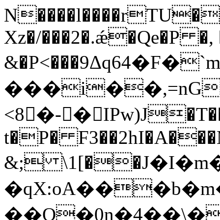
N����l����rTU��
Xz�/���2�.ǽ�Qe�P �
&�P<���9Δq64�F�
���i��,=nG
<8�-�IPw)J�T�
t�P� F3��2hI�A���
&; \1[��J�I�
�qX:oA���b�m
��Q�0n�4��\�