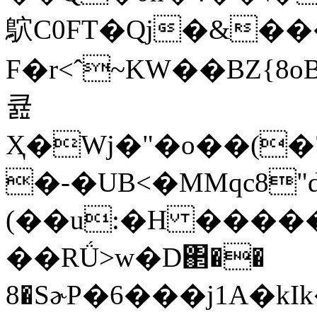
鴥C0FT�Qj�&��
F�r<ˆ~KW��BZ{8
큞
Ҳ�Wj�"�o��(�
�-�UB<�MMqc8"d
(��u:�H ����
��RǗ>w�D΂��
8�SɚP�6���j1A�kI