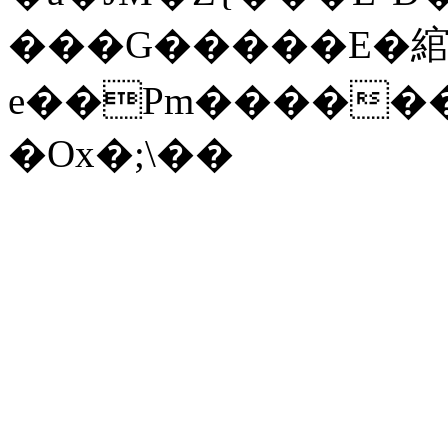
���G�����E�
e��Pm������
�Ox�;\��