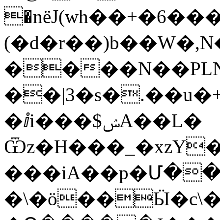
�nёJ(wh��+�6�
(�d�r��)b��W�,N
����N��PLN
��|3�s�.��u�
�ⅈi���$ݾA��L�
Ѿz�H���_�xzY
���iA��p�Մ��
�\�ö��Ӹ�c\�