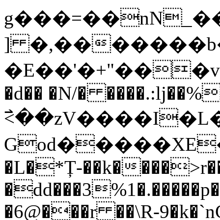
g���=��nN_�
] �,�������b
�E��'�+"���v�
�d�� �N/� ����.:lj��%
߯<��zV����I�
God�����XE�
�L�*Ț-��k����>r�
�dd���3%1�.�����p
�6@���r ��\R-9�k�`n