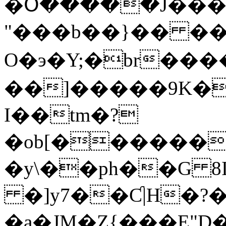
�Օ�����J����
"���b��}�� ��=�٨i@蘟2���
O�э�Y;�br��
��]�����9K�
I��tm�?
�ob[������r�
�y\��ph��G 
�]y7��Ƈ|H�?�
�a�JM�Z{���E"D