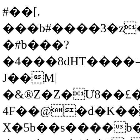
#��[.
���b#����3�z�
�#b���?
J��M|
�&®Z�Z�Ư8��£
4F��@�d�K��
X�5b��s����b�