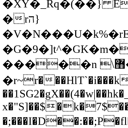
�XY�_Rq�(��} E
�rה}
�V�N���U�k%�rE
�G�9�]t^�GK�m�
�����n \޻�e8兊
�r~r���HlT`�i��
��1SG2�gX��(4�w|��hk
x�"S]
��$�k�7$
�;���I�D��:��;P