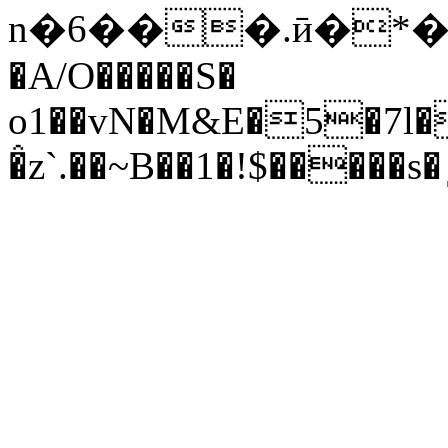
n�6���.ӣ�*����H���OZ(�
�A/O�����S�
o1��vN�M&E�5�7l�
�̂z`.��~B��1�!$�����s