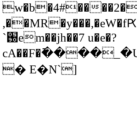
w�b�4#����2�.
,��MR�y���,�eW�
`֐em��jh��7 u�e�?
cA��F�߫����_�Uw;
� E�N`]