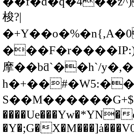
��f�d�q�4��z^
梭?|
�+Y��o�%�n{,A
���F�r����IP:)w�
摩��bƌ`��h`/y�,
h�+��#�W5:��j�ֲ�B
S��M������G+$�US
����Ue���Yw�*YN�
�Y�;G�X�M���]ȧ���V0