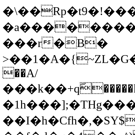
�\��Rp�t9�!�
�a���������
���r�B�
>��1�A�{~ZL�G�����x܏�m�7o�#:��{
��A/
���k��+qٓ����
�1h���];�THg���
��Ι�h�Cfh�,�SY$