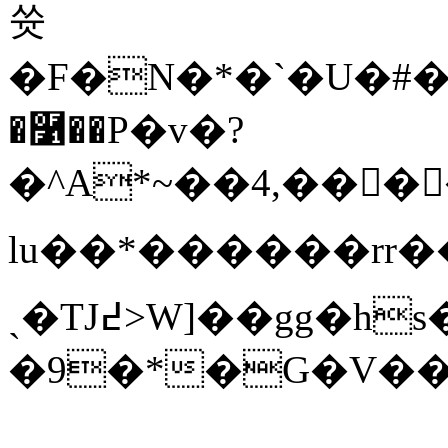
쓧
�F�N�*�`�U�#��
�࿱��P�v�?
�^A*~��4,����I
lu��*������rr��}7
ˏ�TJ߄>W]��gg�hs�/B��_�["�>ƞ�<r�Yab�t�6��U��a"t�˪�Z��
�9�*�G�V���