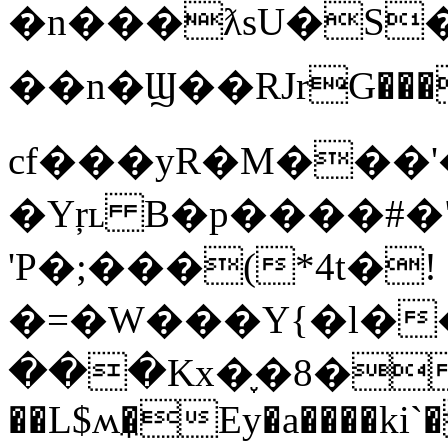
�n���ƛsU�S�
��n�Ϣ��RJrG���
cf���yR�M���'
�Yŗʟ B�p����#�
'P�;���(*4t�!
�=�W���Y{�l��
���Kx�֢�8��o
��L$ʍ�̼Ey�a����ki