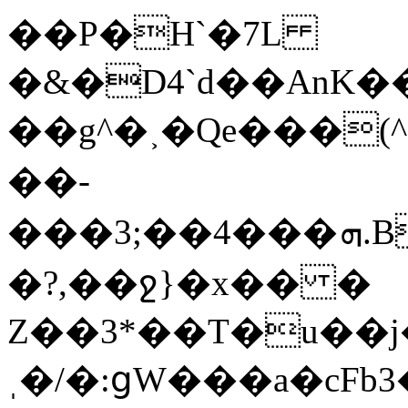
��P�H`�7L
�&�D4`d��AnK���tU��^
��g^�˲�Qe���(^(h�0�͐��[ߔ�da1�7'���a�lLP
��-
���3;��4���ܗ.B¡��m��7J�wOj�6��C%g1݇�ͮ���Ac���nN��C�}r.mz�
�?,��ջ}�x�� �
Z��3*��T�u��j
ˌ�/�:ցW���a�cFb