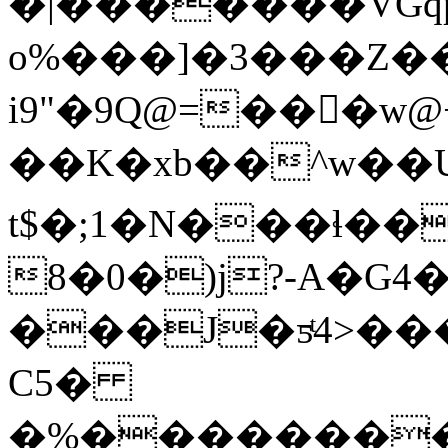
�|�������VGqp
o%���]�3���Z�
i9"�9Q@=���
��K�xb��^w��U
t$�;1�N���ɬ��
8�0�)j?-A�G4�
���J�ƽͭ4>���0pU��ߎ6��h�A�������C��0�a
C5�
�%��������