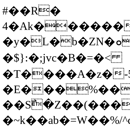
#��R�
4�Ak������
�y�L�b�ZN�ܘ؉d�A�:E��%[�O鳴
�$}:�;jvc�B�=�<
�T����A�z�-
�E���%���
��S߯�Z��(���
�~k��ab�=W��%/