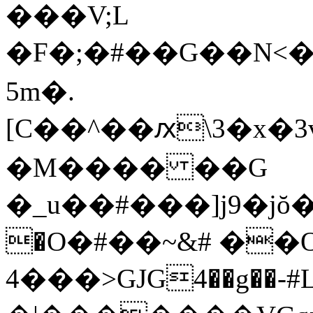
���V;L
�F� ;�#��G��N<�
5m�.
[C��^��ԕ\3�x�3
�M���� ��G
�_u��#���]j9�j
�O�#��~&# ��
4���>GJG4��g��-#L