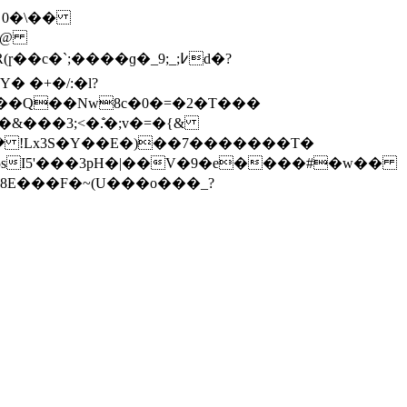
Q�@
����ɡ�_9;_;߇d�?
 �+�/:�l?
� !Lx3S�Y��E�)��7�������T�