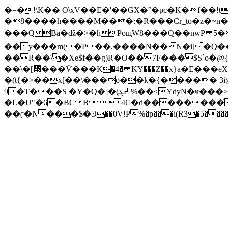
�=�!\K�� O\xV��E�'��GX�°�pc�K�f��!t�I52�ݲ�"�+����{�O��b���k��õ
�8��
��h����M���:�R���Cr_to�z�~
���QBa�ǆ�>�hPoщW8���Q��nwP 5��(��
��y���m(�P��,����N�� N�i[�Qͮ����
��R��\�Xe$f��g)R�O��7F���$S`o�@{]�^�ǈu�'���
��\�[׍���Ѷ���K�4� KY���Z��x}a�E���eXY,���~VZ�u����Q�Yi4z��#N;UR)����p�&���3;<�.̐�;v�=�{&
�(t{�>��x[��\���o��k�{����� 3
9�T���S �Y�Q�]�(߄ܓ %��<YdyN�ҹ���> ��|Ae�|ܶ�P����d�� R���_5�^��r��)5sI5'���3pH�|��V�9�e����#�w��
�L�U"�6�BCB4C�d��������ͦt���%W�3��Glގ+KU}�p
��ʗ�N���$�Ͽ��0V!P%�p���i(R3�5��