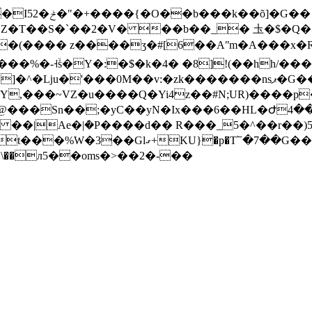
]�G�� 0�\��
n�Z�T��S�`��2�V� ��b��_� 圡�$�
�� z����ӡ�#[6��Aʺm�A���x�R(ɼ��c�`;
%�-˧ۙs�Y�:�$�k�4� �8]!(��hh/���Y�
0M��v:�zk�������nsޕ�G���Q��Nw8c�0�=�2�T���
i@���Sn��;�yC��yN�Ix���6��HL�Ժ4�
�T՟�7��G��8E���F�~(U���o���_?
��\��л5��oms�>��2�-��