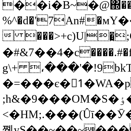

��i�B~�@΍���L
%^�d�'7An#�мY
 ���>+c)U|�̪;Q
�#&7��4�c����.#�
g\+ ،���'�!9bkTp>
�=���є�1ْ�WA�p
;h
<�HM;.���(Ûī��Ӯ�f
쪹yS��~��~���