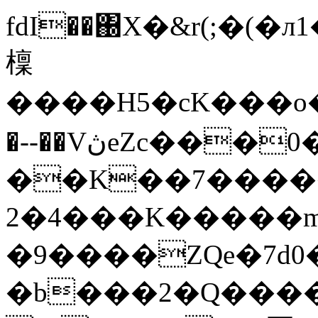
fdI��΀X�&r(;�(�
檁
�� ��H5�cK���o����[
�--��VڽeZc���0�
��K��7����
2�4���K�����m
�9����ZQe�7d0�
�b���2�Q����Dۍ