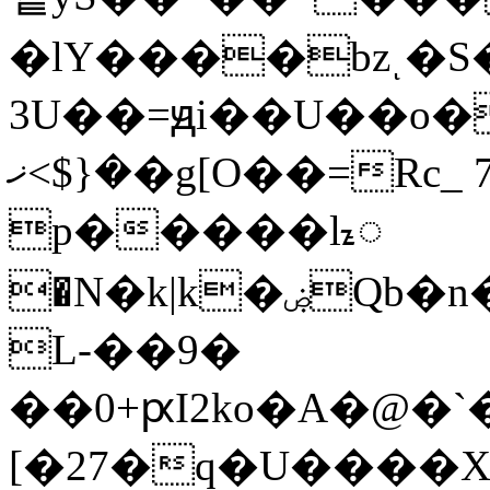
�lY����bzͺ�S
3U��=ԭi��U��o�PB�
�{$>ޚ�g[O��=Rc_ 7����;
p�����lᮦ
�N�k|k�ۻQb�n�Fm���b��i��py����
L-��9�
��0+ԗI2ko�A�@�
[�27�q�U����Xq