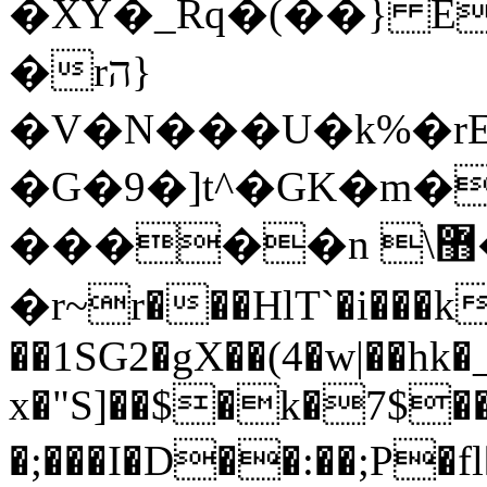
�XY�_Rq�(��} E
�rה}
�V�N���U�k%�rE
�G�9�]t^�GK�m�
�����n \޻�e8兊
�r~r���HlT`�i��
��1SG2�gX��(4�w|��hk
x�"S]
��$�k�7$
�;���I�D��:��;P