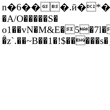
n�6���.ӣ�*����H���OZ(�
�A/O�����S�
o1��vN�M&E�5�7l�
�̂z`.��~B��1�!$�����s