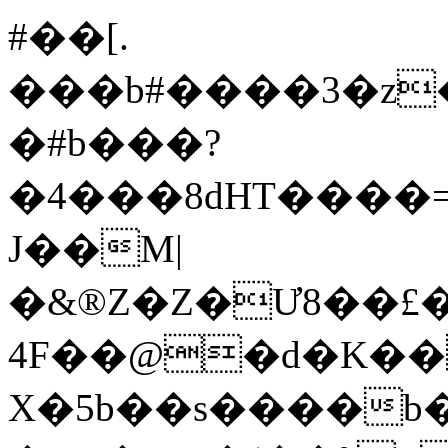
#��[.
���b#����3�z�
�#b���?
J��M|
�&®Z�Z�Ư8��£
4F��@�d�K��
X�5b��s����b�