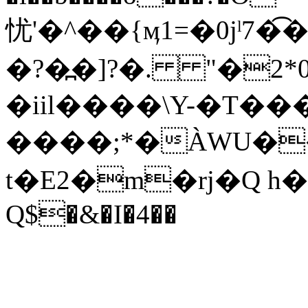
忧'�^��{ӎ1=�0jˡ7
�?�߽�]?�. "�2*
�iil����\Y-�T��
����;*�ÀWU�����Xה��#8�1�x��Y�=�`�W۫>
t�E2�m�rj�Q h
Q$�&�I�4��