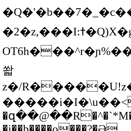
�Q�'�b��7�_�c
�2�z,���I:ߙ�Q)X�g"��#��Ѱ
OT6h���^r�ɲ%��
쏿
z�/R�����U!z
�����i�I�\u��<��!V:#��
�զ��@
��R�^�`*M
�i��b����o���?�Ә