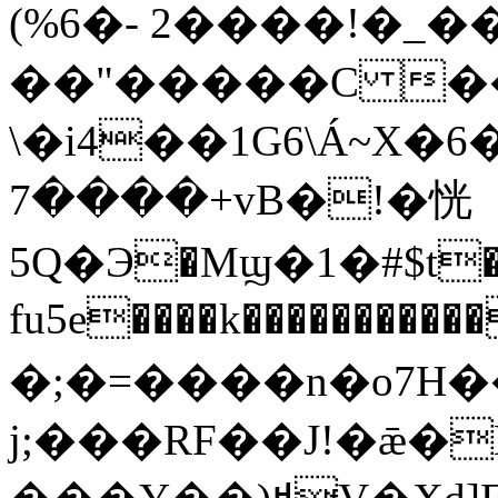
(%6�- 2����!�_��
��"�����C ��
\�i4��1G6\Á~X�6�@+f�
+����7vB�!�恍
5Q�Э�Mϣ�1�#$t�=
fu5e����k����������
�;�=����n�o7H��32���|zNߝ�
j;���RF��J!�ǣ�