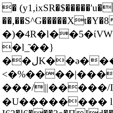
� (y1,ixSR�$�����'u
��,��S^G�����Xt�Y�8{J�/n
�)�4R�l��5�ίV
�l_͂��}
��لK��ə���0��{Q�˪�S��$���+�%�%���tZ;&D��97��÷��~
<�%����|����
���/||�����/
�U�������� l�