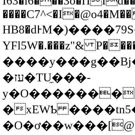
I63�l6���3o�ПId�
����C7^<�I�@o4�M
HB8�dͰM�)����79S��O�X\���6DU{�ܛ�k�+Z�x�����J�X��6
YFl5W�.���z"& P�
����y���g��Bj
�עז�TU̼���-
y�O�������
�xEWƄ ����tn5
�O�ơ��w���[@�hμvކq�y����g�ӛ&���ɹT���x