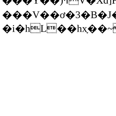
���Y��)ߞV�Xd]Fs��uj��� X�ݡB��P|
���V��ơ�3�B�
�i�hL��hxָ��~